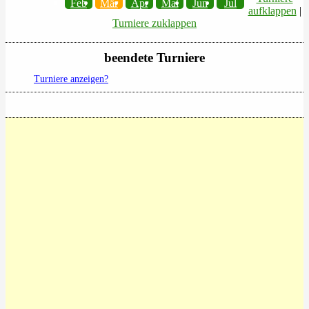
Feb
Mär
Apr
Mai
Jun
Jul
aufklappen
|
Turniere zuklappen
beendete Turniere
Turniere anzeigen?