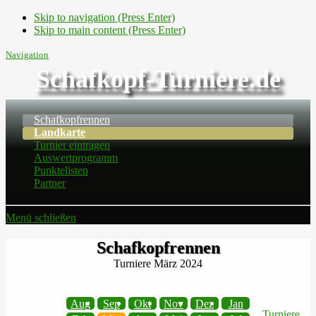
Skip to navigation (Press Enter)
Skip to main content (Press Enter)
Navigation
Schafkopf-Turniere.de
Schafkopfrennen
Landkarte
Turnier eintragen
Auswertprogramm
Punktelisten
Partner
Menü schließen
Schafkopfrennen
Turniere März 2024
Aug
Sep
Okt
Nov
Dez
Jan
Turniere