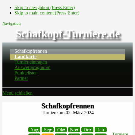
Skip to navigation (Press Enter)
Skip to main content (Press Enter)
Navigation
Schafkopf-Turniere.de
Schafkopfrennen
Landkarte
Turnier eintragen
Auswertprogramm
Punktelisten
Partner
Menü schließen
Schafkopfrennen
Turniere am 02. März 2024
Aug
Sep
Okt
Nov
Dez
Jan
Turniere