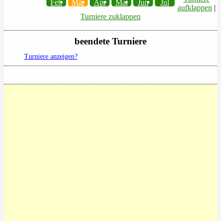
Feb
Mär
Apr
Mai
Jun
Jul
aufklappen
|
Turniere zuklappen
beendete Turniere
Turniere anzeigen?