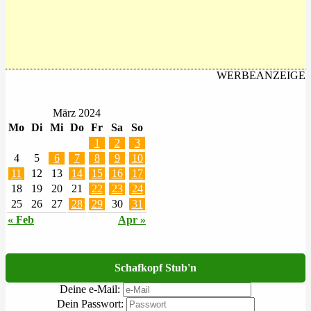
WERBEANZEIGE
März 2024
Mo
Di
Mi
Do
Fr
Sa
So
1
2
3
4
5
6
7
8
9
10
11
12
13
14
15
16
17
18
19
20
21
22
23
24
25
26
27
28
29
30
31
« Feb
Apr »
Schafkopf Stub'n
Deine e-Mail:
Dein Passwort: