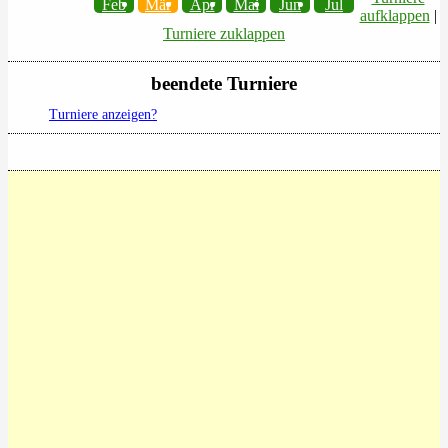
Feb
Mär
Apr
Mai
Jun
Jul
aufklappen
|
Turniere zuklappen
beendete Turniere
Turniere anzeigen?