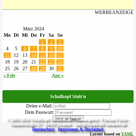
WERBEANZEIGE
März 2024
Mo
Di
Mi
Do
Fr
Sa
So
1
2
3
4
5
6
7
8
9
10
11
12
13
14
15
16
17
18
19
20
21
22
23
24
25
26
27
28
29
30
31
« Feb
Apr »
Schafkopf Stub'n
Deine e-Mail:
Dein Passwort:
Jetzt einloggen
© 2003-2026 Schafkopf-Turniere.de | Herausgeber: Florian Fuchs -
Säumerstraße 22 - 94143 Grainet - info@schafkopf-turniere.de
Datenschutz
|
Impressum & Disclaimer
Layout based on
YAML