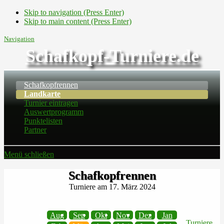
Skip to navigation (Press Enter)
Skip to main content (Press Enter)
Navigation
Schafkopf-Turniere.de
Schafkopfrennen
Landkarte
Turnier eintragen
Auswertprogramm
Punktelisten
Partner
Menü schließen
Schafkopfrennen
Turniere am 17. März 2024
Aug
Sep
Okt
Nov
Dez
Jan
Turniere