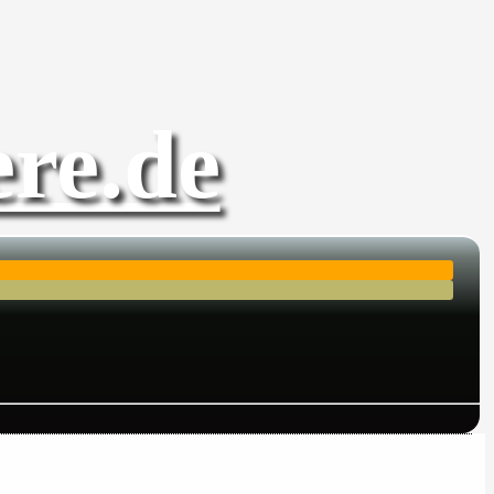
re.de