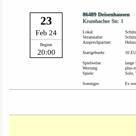
86489 Deisenhausen
23
Krumbacher Str. 1
Feb 24
Lokal:
Schüt
Veranstalter:
Schütz
Ansprechpartner:
Helmu
Beginn
20:00
Startgebuehr:
10 E
Spielweise:
lange 
Wertung:
plus-
Spiele:
Solo, 
Sonstiges:
Es wer