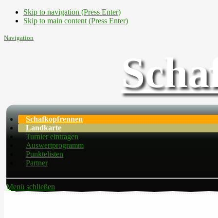
Skip to navigation (Press Enter)
Skip to main content (Press Enter)
Navigation
Scha
Schafkopfrennen
Landkarte
Turnier eintragen
Auswertprogramm
Punktelisten
Partner
Menü schließen