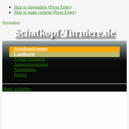
Skip to navigation (Press Enter)
Skip to main content (Press Enter)
Navigation
Schafkopf-Turniere.de
Schafkopfrennen
Landkarte
Turnier eintragen
Auswertprogramm
Punktelisten
Partner
Menü schließen