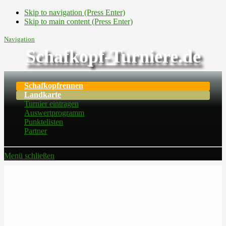
Skip to navigation (Press Enter)
Skip to main content (Press Enter)
Navigation
Schafkopf-Turniere.de
Schafkopfrennen
Landkarte
Turnier eintragen
Auswertprogramm
Punktelisten
Partner
Menü schließen