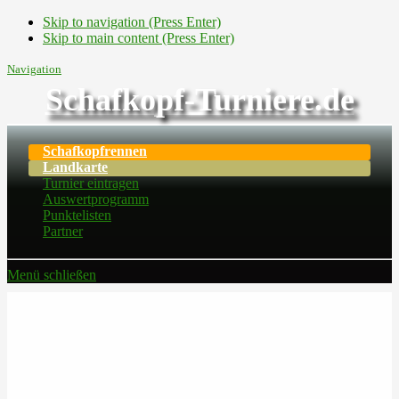
Skip to navigation (Press Enter)
Skip to main content (Press Enter)
Navigation
Schafkopf-Turniere.de
Schafkopfrennen
Landkarte
Turnier eintragen
Auswertprogramm
Punktelisten
Partner
Menü schließen