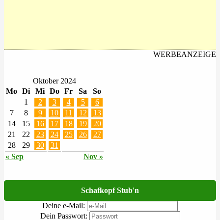
WERBEANZEIGE
Oktober 2024
Mo
Di
Mi
Do
Fr
Sa
So
1
2
3
4
5
6
7
8
9
10
11
12
13
14
15
16
17
18
19
20
21
22
23
24
25
26
27
28
29
30
31
« Sep
Nov »
Schafkopf Stub'n
Deine e-Mail:
Dein Passwort: