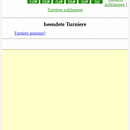
Feb
Mär
Apr
Mai
Jun
Jul
aufklappen
|
Turniere zuklappen
beendete Turniere
Turniere anzeigen?