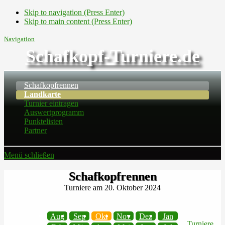
Skip to navigation (Press Enter)
Skip to main content (Press Enter)
Navigation
Schafkopf-Turniere.de
Schafkopfrennen
Landkarte
Turnier eintragen
Auswertprogramm
Punktelisten
Partner
Menü schließen
Schafkopfrennen
Turniere am 20. Oktober 2024
Aug
Sep
Okt
Nov
Dez
Jan
Turniere