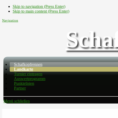
Skip to navigation (Press Enter)
Skip to main content (Press Enter)
Navigation
Scha
Schafkopfrennen
Landkarte
Turnier eintragen
Auswertprogramm
Punktelisten
Partner
Menü schließen