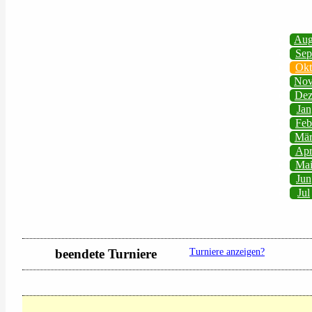
Au
Sep
Okt
No
De
Jan
Feb
Mä
Ap
Ma
Jun
Jul
beendete Turniere
Turniere anzeigen?