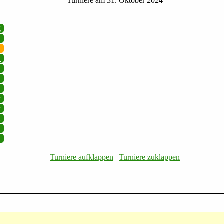
Turniere am 31. Oktober 2024
g
v
z
r
r
i
Turniere aufklappen
|
Turniere zuklappen