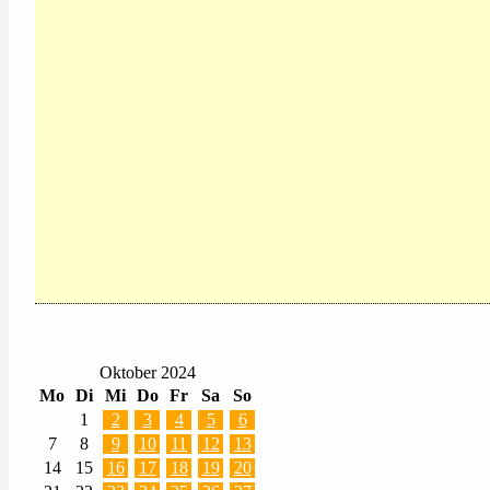
Oktober 2024
Mo
Di
Mi
Do
Fr
Sa
So
1
2
3
4
5
6
7
8
9
10
11
12
13
14
15
16
17
18
19
20