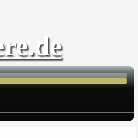
re.de