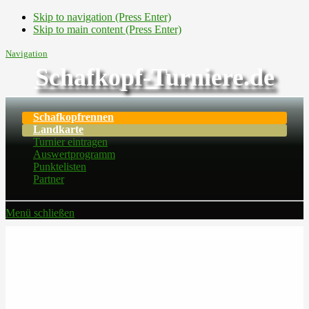
Skip to navigation (Press Enter)
Skip to main content (Press Enter)
Navigation
Schafkopf-Turniere.de
Schafkopfrennen
Landkarte
Turnier eintragen
Auswertprogramm
Punktelisten
Partner
Menü schließen