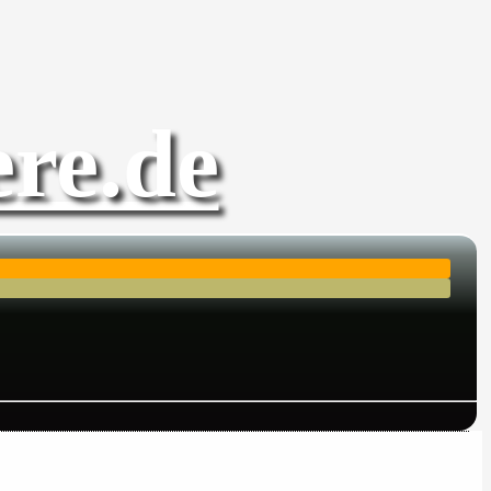
re.de