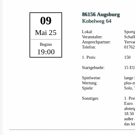
86156 Augsburg
09
Kobelweg 64
Mai 25
Lokal:
Sportg
Veranstalter:
Schaf
Ansprechpartner:
Yervan
Beginn
Telefon:
01762
19:00
1. Preis:
150
Startgebuehr:
15 E
Spielweise:
lange 
Wertung:
plus-
Spiele:
Solo,
Sonstiges:
1. Pre
Euro.
abste
18.50
außer 
das le