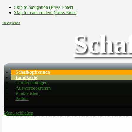
Skip to navigation (Press Enter)
Skip to main content (Press Enter)
Navigation
Scha
Schafkopfrennen
Landkarte
Turnier eintragen
Auswertprogramm
Punktelisten
Partner
Menü schließen