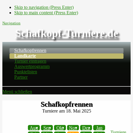
Skip to navigation (Press Enter)
Skip to main content (Press Enter)
Navigation
Schafkopf-Turniere.de
Schafkopfrennen
Landkarte
Turnier eintragen
Auswertprogramm
Punktelisten
Partner
Menü schließen
Schafkopfrennen
Turniere am 18. Mai 2025
Aug
Sep
Okt
Nov
Dez
Jan
Turniere