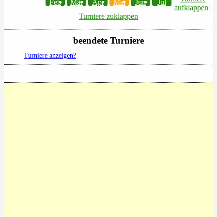
Feb
Mär
Apr
Mai
Jun
Jul
aufklappen
|
Turniere zuklappen
beendete Turniere
Turniere anzeigen?