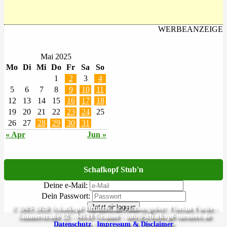
WERBEANZEIGE
Mai 2025
Mo
Di
Mi
Do
Fr
Sa
So
1
2
3
4
5
6
7
8
9
10
11
12
13
14
15
16
17
18
19
20
21
22
23
24
25
26
27
28
29
30
31
« Apr
Jun »
Schafkopf Stub'n
Deine e-Mail:
Dein Passwort:
Jetzt einloggen
© 2003-2026 Schafkopf-Turniere.de | Herausgeber: Florian Fuchs -
Säumerstraße 22 - 94143 Grainet - info@schafkopf-turniere.de
Datenschutz
|
Impressum & Disclaimer