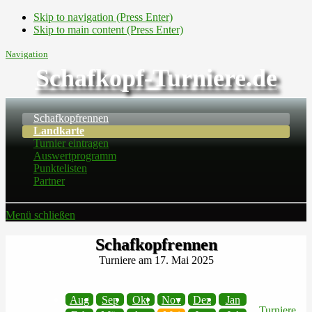
Skip to navigation (Press Enter)
Skip to main content (Press Enter)
Navigation
Schafkopf-Turniere.de
Schafkopfrennen
Landkarte
Turnier eintragen
Auswertprogramm
Punktelisten
Partner
Menü schließen
Schafkopfrennen
Turniere am 17. Mai 2025
Aug
Sep
Okt
Nov
Dez
Jan
Turniere