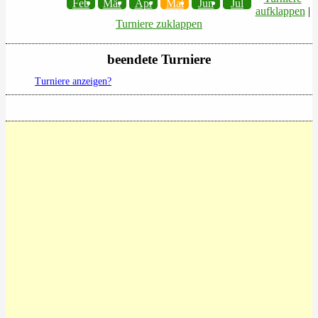
Feb
Mär
Apr
Mai
Jun
Jul
aufklappen
|
Turniere zuklappen
beendete Turniere
Turniere anzeigen?