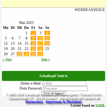
WERBEANZEIGE
Mai 2025
Mo
Di
Mi
Do
Fr
Sa
So
1
2
3
4
5
6
7
8
9
10
11
12
13
14
15
16
17
18
19
20
21
22
23
24
25
26
27
28
29
30
31
« Apr
Jun »
Schafkopf Stub'n
Deine e-Mail:
Dein Passwort:
Jetzt einloggen
© 2003-2026 Schafkopf-Turniere.de | Herausgeber: Florian Fuchs -
Säumerstraße 22 - 94143 Grainet - info@schafkopf-turniere.de
Datenschutz
|
Impressum & Disclaimer
Layout based on
YAML