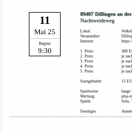
89407 Dillingen an de
11
Nachtweideweg
Mai 25
Lokal:
Volksf
Veranstalter:
Dillin
Internet:
https:
Beginn
9:30
1. Preis:
300 E
2. Preis:
je na
3. Preis:
je na
4. Preis:
je na
5. Preis:
je na
Startgebuehr:
15 E
Spielweise:
lange 
Wertung:
plus-
Spiele:
Solo, 
Sonstiges:
Anmel