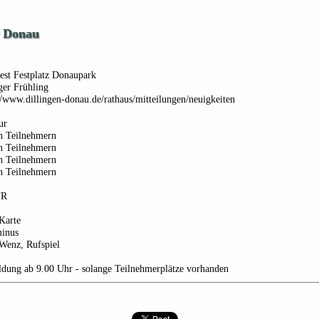
r Donau
est Festplatz Donaupark
ger Frühling
//www.dillingen-donau.de/rathaus/mitteilungen/neuigkeiten
ur
ch Teilnehmern
ch Teilnehmern
ch Teilnehmern
ch Teilnehmern
UR
Karte
minus
Wenz, Rufspiel
dung ab 9.00 Uhr - solange Teilnehmerplätze vorhanden