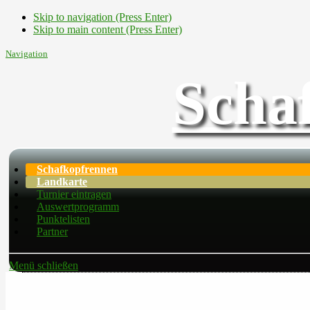
Skip to navigation (Press Enter)
Skip to main content (Press Enter)
Navigation
Scha
Schafkopfrennen
Landkarte
Turnier eintragen
Auswertprogramm
Punktelisten
Partner
Menü schließen