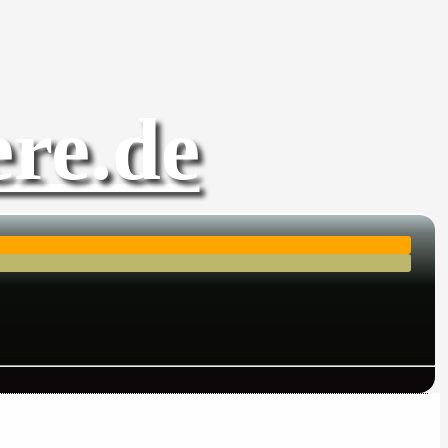
re.de