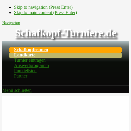
Skip to navigation (Press Enter)
Skip to main content (Press Enter)
Navigation
Schafkopf-Turniere.de
Schafkopfrennen
Landkarte
Turnier eintragen
Auswertprogramm
Punktelisten
Partner
Menü schließen