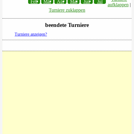
Feb
Mär
Apr
Mai
Jun
Jul
aufklappen
|
Turniere zuklappen
beendete Turniere
Turniere anzeigen?