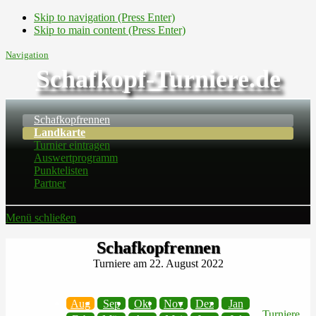
Skip to navigation (Press Enter)
Skip to main content (Press Enter)
Navigation
Schafkopf-Turniere.de
Schafkopfrennen
Landkarte
Turnier eintragen
Auswertprogramm
Punktelisten
Partner
Menü schließen
Schafkopfrennen
Turniere am 22. August 2022
Aug
Sep
Okt
Nov
Dez
Jan
Turniere