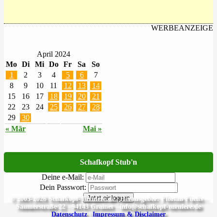
WERBEANZEIGE
April 2024
Mo
Di
Mi
Do
Fr
Sa
So
1
2
3
4
5
6
7
8
9
10
11
12
13
14
15
16
17
18
19
20
21
22
23
24
25
26
27
28
29
30
« Mär
Mai »
Schafkopf Stub'n
Deine e-Mail:
Dein Passwort:
Jetzt einloggen
© 2003-2026 Schafkopf-Turniere.de | Herausgeber: Florian Fuchs -
Säumerstraße 22 - 94143 Grainet - info@schafkopf-turniere.de
Datenschutz
|
Impressum & Disclaimer