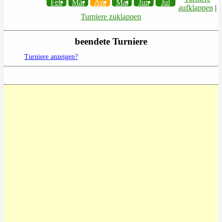
Feb
Mär
Apr
Mai
Jun
Jul
aufklappen
|
Turniere zuklappen
beendete Turniere
Turniere anzeigen?