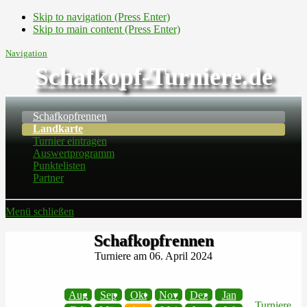
Skip to navigation (Press Enter)
Skip to main content (Press Enter)
Navigation
Schafkopf-Turniere.de
Schafkopfrennen
Landkarte
Turnier eintragen
Auswertprogramm
Punktelisten
Partner
Menü schließen
Schafkopfrennen
Turniere am 06. April 2024
Aug
Sep
Okt
Nov
Dez
Jan
Turniere