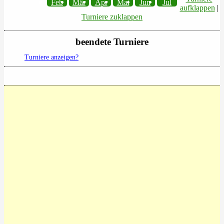
Feb
Mär
Apr
Mai
Jun
Jul
aufklappen
|
Turniere zuklappen
beendete Turniere
Turniere anzeigen?