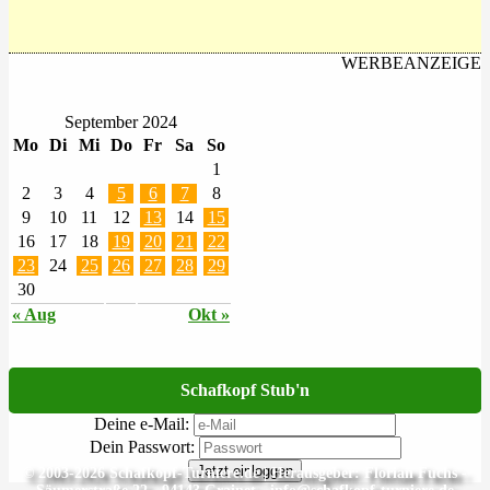
WERBEANZEIGE
September 2024
Mo
Di
Mi
Do
Fr
Sa
So
1
2
3
4
5
6
7
8
9
10
11
12
13
14
15
16
17
18
19
20
21
22
23
24
25
26
27
28
29
30
« Aug
Okt »
Schafkopf Stub'n
Deine e-Mail:
Dein Passwort:
Jetzt einloggen
© 2003-2026 Schafkopf-Turniere.de | Herausgeber: Florian Fuchs -