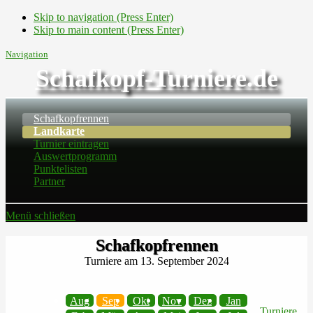
Skip to navigation (Press Enter)
Skip to main content (Press Enter)
Navigation
Schafkopf-Turniere.de
Schafkopfrennen
Landkarte
Turnier eintragen
Auswertprogramm
Punktelisten
Partner
Menü schließen
Schafkopfrennen
Turniere am 13. September 2024
Aug
Sep
Okt
Nov
Dez
Jan
Turniere