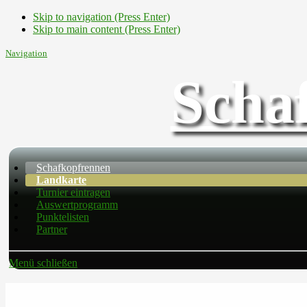
Skip to navigation (Press Enter)
Skip to main content (Press Enter)
Navigation
Scha
Schafkopfrennen
Landkarte
Turnier eintragen
Auswertprogramm
Punktelisten
Partner
Menü schließen