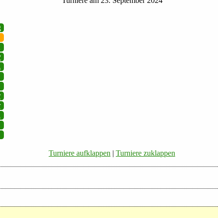
Turniere am 23. September 2024
g
v
z
r
r
i
Turniere aufklappen
|
Turniere zuklappen