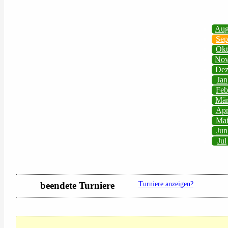
Au
Sep
Okt
No
De
Jan
Feb
Mä
Ap
Ma
Jun
Jul
beendete Turniere
Turniere anzeigen?