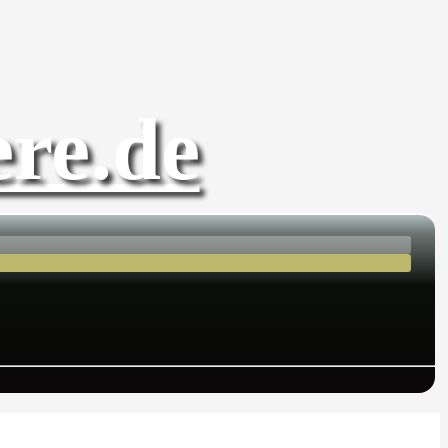
re.de