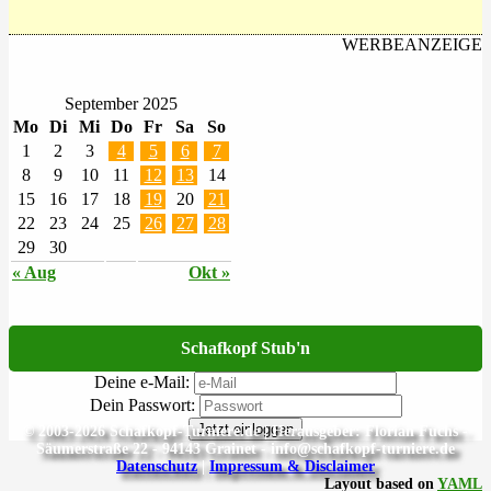
WERBEANZEIGE
September 2025
Mo
Di
Mi
Do
Fr
Sa
So
1
2
3
4
5
6
7
8
9
10
11
12
13
14
15
16
17
18
19
20
21
22
23
24
25
26
27
28
29
30
« Aug
Okt »
Schafkopf Stub'n
Deine e-Mail:
Dein Passwort:
Jetzt einloggen
© 2003-2026 Schafkopf-Turniere.de | Herausgeber: Florian Fuchs -
Säumerstraße 22 - 94143 Grainet - info@schafkopf-turniere.de
Datenschutz
|
Impressum & Disclaimer
Layout based on
YAML