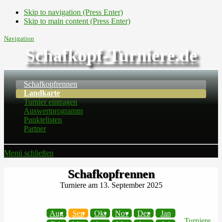
Skip to navigation (Press Enter)
Skip to main content (Press Enter)
Navigation
Schafkopf-Turniere.de
Schafkopfrennen
Landkarte
Turnier eintragen
Auswertprogramm
Punktelisten
Partner
Menü schließen
Schafkopfrennen
Turniere am 13. September 2025
Aug
Sep
Okt
Nov
Dez
Jan
Turniere