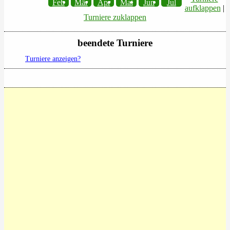
Feb
Mär
Apr
Mai
Jun
Jul
aufklappen
|
Turniere zuklappen
beendete Turniere
Turniere anzeigen?