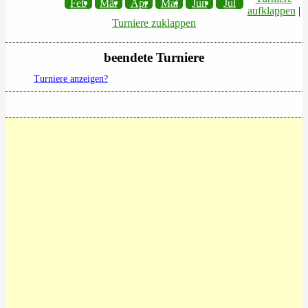
Feb
Mär
Apr
Mai
Jun
Jul
aufklappen
|
Turniere zuklappen
beendete Turniere
Turniere anzeigen?