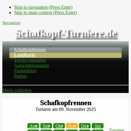
Skip to navigation (Press Enter)
Skip to main content (Press Enter)
Navigation
Schafkopf-Turniere.de
Schafkopfrennen
Landkarte
Turnier eintragen
Auswertprogramm
Punktelisten
Partner
Menü schließen
Schafkopfrennen
Turniere am 09. November 2025
Aug
Sep
Okt
Nov
Dez
Jan
Turniere