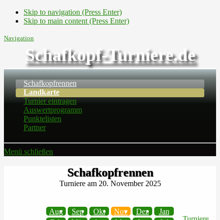
Skip to navigation (Press Enter)
Skip to main content (Press Enter)
Navigation
Schafkopf-Turniere.de
Schafkopfrennen
Landkarte
Turnier eintragen
Auswertprogramm
Punktelisten
Partner
Menü schließen
Schafkopfrennen
Turniere am 20. November 2025
Aug
Sep
Okt
Nov
Dez
Jan
Turniere