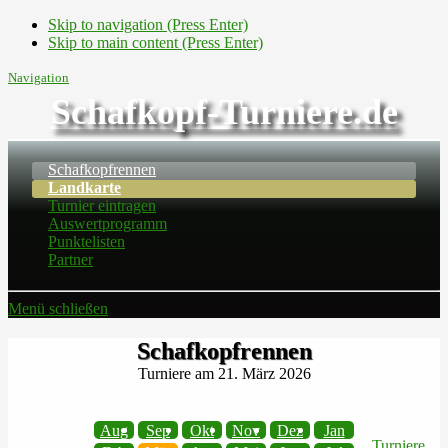
Skip to navigation (Press Enter)
Skip to main content (Press Enter)
Navigation
Schafkopf-Turniere.de
Schafkopfrennen
Landkarte
Turnier eintragen
Auswertprogramm
Punktelisten
Partner
Menü schließen
Schafkopfrennen
Turniere am 21. März 2026
Aug
Sep
Okt
Nov
Dez
Jan
Turniere