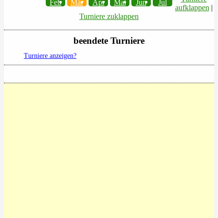
Feb
Mär
Apr
Mai
Jun
Jul
aufklappen
|
Turniere zuklappen
beendete Turniere
Turniere anzeigen?