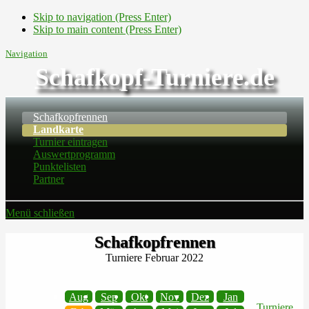
Skip to navigation (Press Enter)
Skip to main content (Press Enter)
Navigation
Schafkopf-Turniere.de
Schafkopfrennen
Landkarte
Turnier eintragen
Auswertprogramm
Punktelisten
Partner
Menü schließen
Schafkopfrennen
Turniere Februar 2022
Aug
Sep
Okt
Nov
Dez
Jan
Turniere