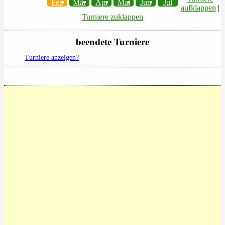
Feb
Mär
Apr
Mai
Jun
Jul
aufklappen
|
Turniere zuklappen
beendete Turniere
Turniere anzeigen?