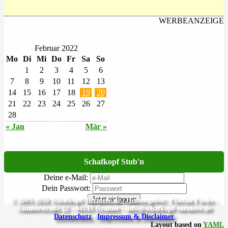
WERBEANZEIGE
Februar 2022
Mo
Di
Mi
Do
Fr
Sa
So
1
2
3
4
5
6
7
8
9
10
11
12
13
14
15
16
17
18
19
20
21
22
23
24
25
26
27
28
« Jan
Mär »
Schafkopf Stub'n
Deine e-Mail:
Dein Passwort:
Jetzt einloggen
© 2003-2026 Schafkopf-Turniere.de | Herausgeber: Florian Fuchs -
Säumerstraße 22 - 94143 Grainet - info@schafkopf-turniere.de
Datenschutz
|
Impressum & Disclaimer
Layout based on
YAML