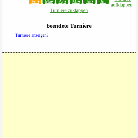
Feb
Mär
Apr
Mai
Jun
Jul
aufklappen
|
Turniere zuklappen
beendete Turniere
Turniere anzeigen?