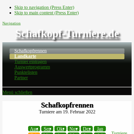
Skip to navigation (Press Enter)
Skip to main content (Press Enter)
Navigation
Schafkopf-Turniere.de
Schafkopfrennen
Landkarte
Turnier eintragen
Auswertprogramm
Punktelisten
Partner
Menü schließen
Schafkopfrennen
Turniere am 19. Februar 2022
Aug
Sep
Okt
Nov
Dez
Jan
Turniere