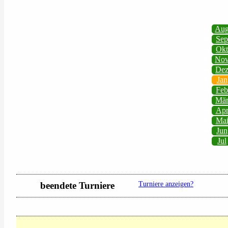
Au
Sep
Okt
No
De
Jan
Feb
Mä
Ap
Ma
Jun
Jul
beendete Turniere
Turniere anzeigen?