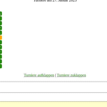
Turniere am 27. Januar 2023
g
v
z
r
r
i
Turniere aufklappen
|
Turniere zuklappen