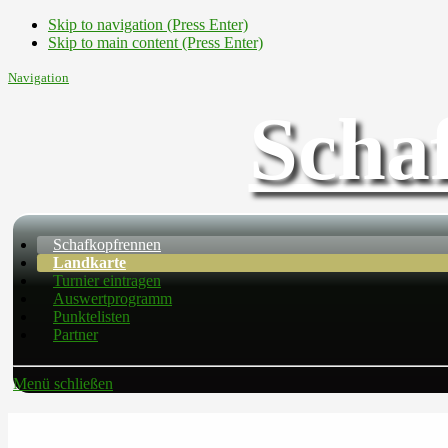
Skip to navigation (Press Enter)
Skip to main content (Press Enter)
Navigation
Scha
Schafkopfrennen
Landkarte
Turnier eintragen
Auswertprogramm
Punktelisten
Partner
Menü schließen