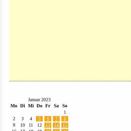
Januar 2023
Mo
Di
Mi
Do
Fr
Sa
So
1
2
3
4
5
6
7
8
9
10
11
12
13
14
15