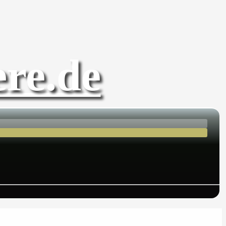
re.de