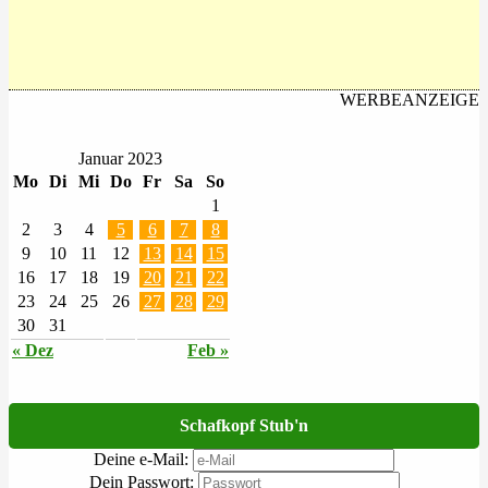
WERBEANZEIGE
Januar 2023
Mo
Di
Mi
Do
Fr
Sa
So
1
2
3
4
5
6
7
8
9
10
11
12
13
14
15
16
17
18
19
20
21
22
23
24
25
26
27
28
29
30
31
« Dez
Feb »
Schafkopf Stub'n
Deine e-Mail:
Dein Passwort: