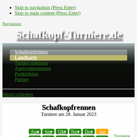
Skip to navigation (Press Enter)
Skip to main content (Press Enter)
Navigation
Schafkopf-Turniere.de
Schafkopfrennen
Landkarte
Turnier eintragen
Auswertprogramm
Punktelisten
Partner
Menü schließen
Schafkopfrennen
Turniere am 28. Januar 2023
Aug
Sep
Okt
Nov
Dez
Jan
Turniere