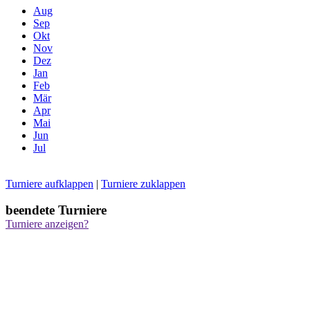
Aug
Sep
Okt
Nov
Dez
Jan
Feb
Mär
Apr
Mai
Jun
Jul
Turniere aufklappen
|
Turniere zuklappen
beendete Turniere
Turniere anzeigen?