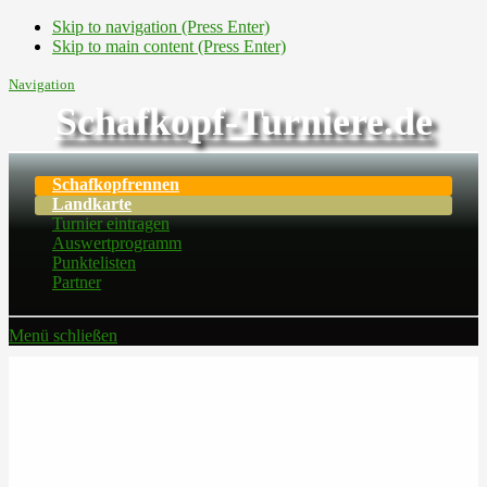
Skip to navigation (Press Enter)
Skip to main content (Press Enter)
Navigation
Schafkopf-Turniere.de
Schafkopfrennen
Landkarte
Turnier eintragen
Auswertprogramm
Punktelisten
Partner
Menü schließen