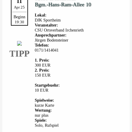
11
Bgm.-Hans-Ram-Allee 10
Apr 25
Lokal:
Beginn
DJK Sportheim
19:30
Veranstalter:
CSU Ortsverband Irchenrieth
Ansprechpartner:
Jürgen Bodensteiner
Telefon:
0171/1414041
TIPP
1. Preis:
300 EUR
2. Preis:
150 EUR
Startgebuehr:
10 EUR
Spielweise:
kurze Karte
Wertung:
nur plus
Spiele:
Solo, Rufspiel