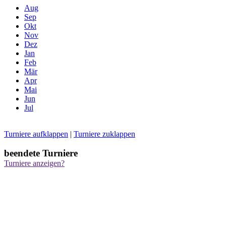
Aug
Sep
Okt
Nov
Dez
Jan
Feb
Mär
Apr
Mai
Jun
Jul
Turniere aufklappen
|
Turniere zuklappen
beendete Turniere
Turniere anzeigen?