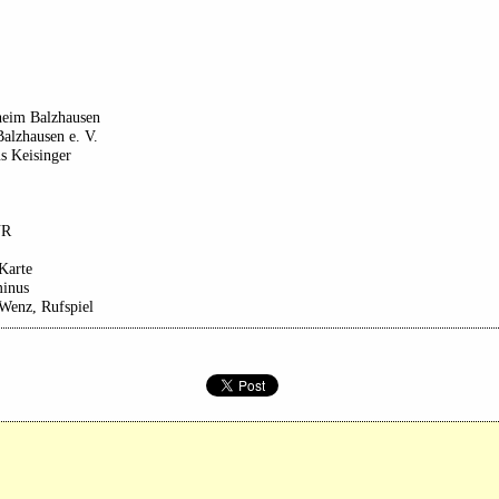
heim Balzhausen
alzhausen e. V.
s Keisinger
UR
Karte
minus
Wenz, Rufspiel