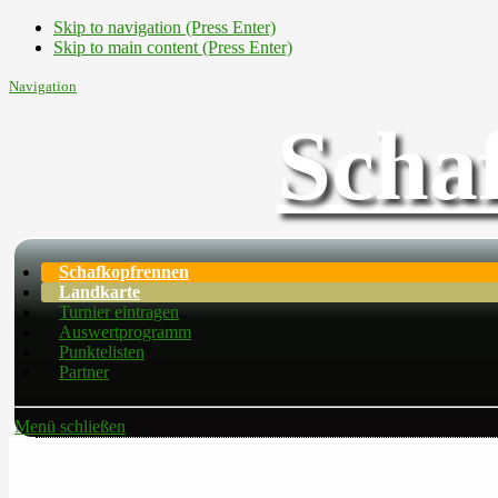
Skip to navigation (Press Enter)
Skip to main content (Press Enter)
Navigation
Scha
Schafkopfrennen
Landkarte
Turnier eintragen
Auswertprogramm
Punktelisten
Partner
Menü schließen