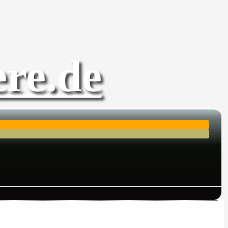
re.de