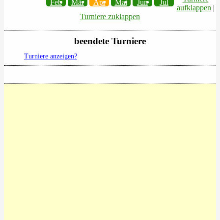
Feb
Mär
Apr
Mai
Jun
Jul
aufklappen
|
Turniere zuklappen
beendete Turniere
Turniere anzeigen?