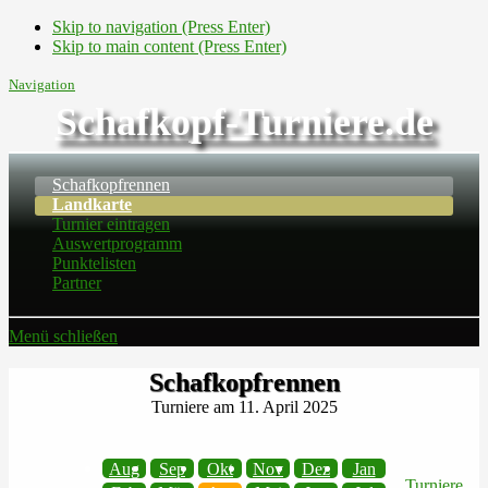
Skip to navigation (Press Enter)
Skip to main content (Press Enter)
Navigation
Schafkopf-Turniere.de
Schafkopfrennen
Landkarte
Turnier eintragen
Auswertprogramm
Punktelisten
Partner
Menü schließen
Schafkopfrennen
Turniere am 11. April 2025
Aug
Sep
Okt
Nov
Dez
Jan
Turniere