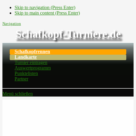
Skip to navigation (Press Enter)
Skip to main content (Press Enter)
Navigation
Schafkopf-Turniere.de
Schafkopfrennen
Landkarte
Turnier eintragen
Auswertprogramm
Punktelisten
Partner
Menü schließen