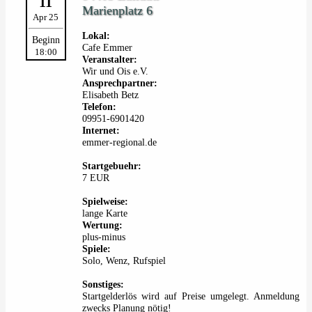
11
Marienplatz 6
Apr 25
Lokal:
Beginn
Cafe Emmer
18:00
Veranstalter:
Wir und Ois e.V.
Ansprechpartner:
Elisabeth Betz
Telefon:
09951-6901420
Internet:
emmer-regional.de
Startgebuehr:
7 EUR
Spielweise:
lange Karte
Wertung:
plus-minus
Spiele:
Solo, Wenz, Rufspiel
Sonstiges:
Startgelderlös wird auf Preise umgelegt. Anmeldung
zwecks Planung nötig!