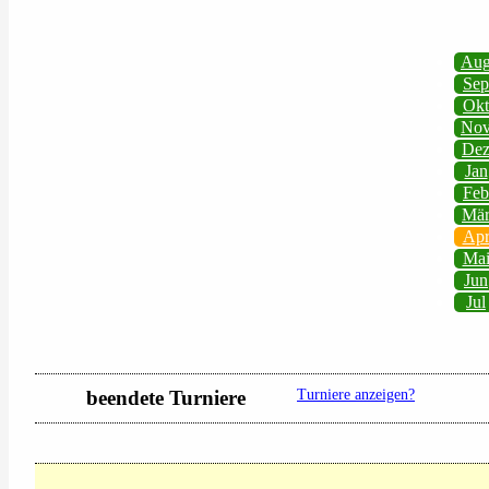
Au
Sep
Okt
No
De
Jan
Feb
Mä
Ap
Ma
Jun
Jul
beendete Turniere
Turniere anzeigen?