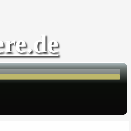
re.de