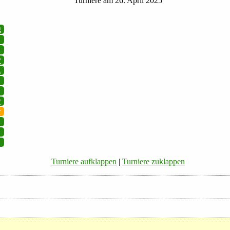
Turniere am 26. April 2025
g
v
z
r
r
i
Turniere aufklappen
|
Turniere zuklappen