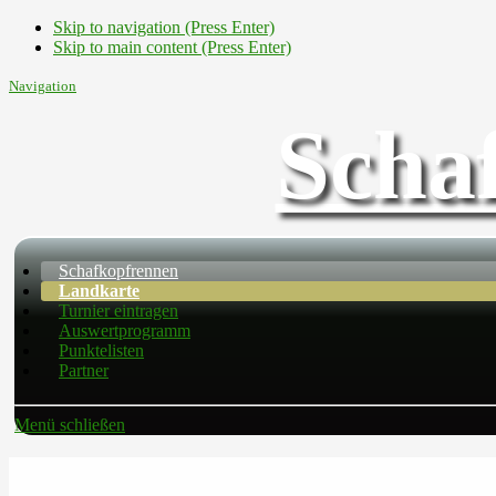
Skip to navigation (Press Enter)
Skip to main content (Press Enter)
Navigation
Scha
Schafkopfrennen
Landkarte
Turnier eintragen
Auswertprogramm
Punktelisten
Partner
Menü schließen