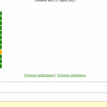
Turniere am 25. April 2025
g
v
z
r
r
i
Turniere aufklappen
|
Turniere zuklappen