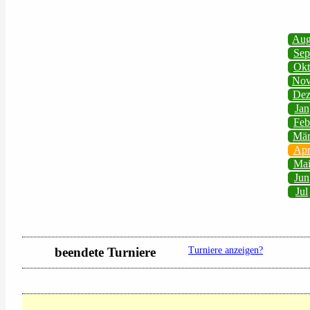
Au
Sep
Okt
No
De
Jan
Feb
Mä
Ap
Ma
Jun
Jul
beendete Turniere
Turniere anzeigen?