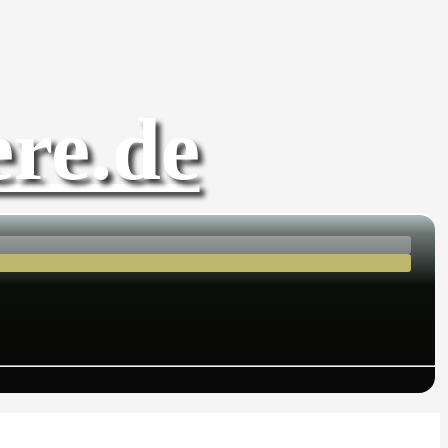
re.de