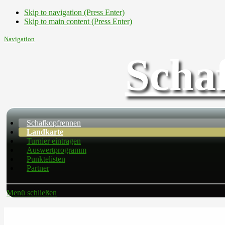
Skip to navigation (Press Enter)
Skip to main content (Press Enter)
Navigation
Scha
Schafkopfrennen
Landkarte
Turnier eintragen
Auswertprogramm
Punktelisten
Partner
Menü schließen