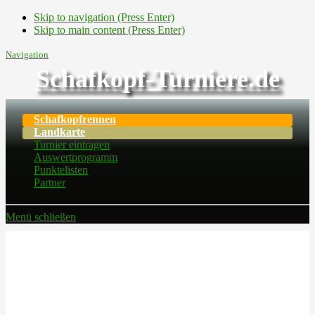
Skip to navigation (Press Enter)
Skip to main content (Press Enter)
Navigation
Schafkopf-Turniere.de
Schafkopfrennen
Landkarte
Turnier eintragen
Auswertprogramm
Punktelisten
Partner
Menü schließen