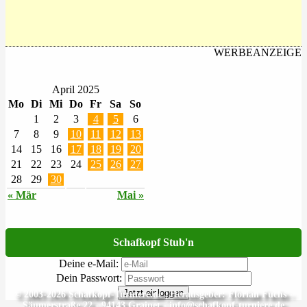
WERBEANZEIGE
April 2025
Mo
Di
Mi
Do
Fr
Sa
So
1
2
3
4
5
6
7
8
9
10
11
12
13
14
15
16
17
18
19
20
21
22
23
24
25
26
27
28
29
30
« Mär
Mai »
Schafkopf Stub'n
Deine e-Mail:
Dein Passwort:
Jetzt einloggen
© 2003-2026 Schafkopf-Turniere.de | Herausgeber: Florian Fuchs -
Säumerstraße 22 - 94143 Grainet - info@schafkopf-turniere.de