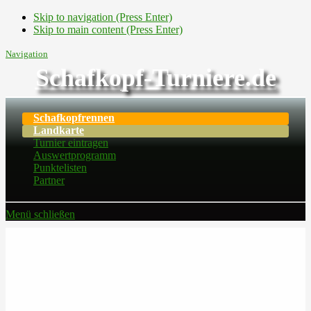
Skip to navigation (Press Enter)
Skip to main content (Press Enter)
Navigation
Schafkopf-Turniere.de
Schafkopfrennen
Landkarte
Turnier eintragen
Auswertprogramm
Punktelisten
Partner
Menü schließen