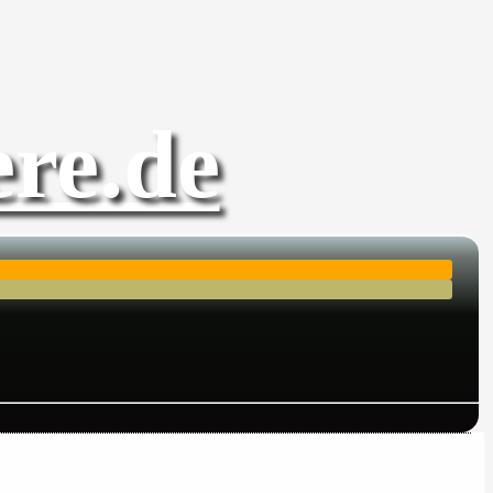
re.de