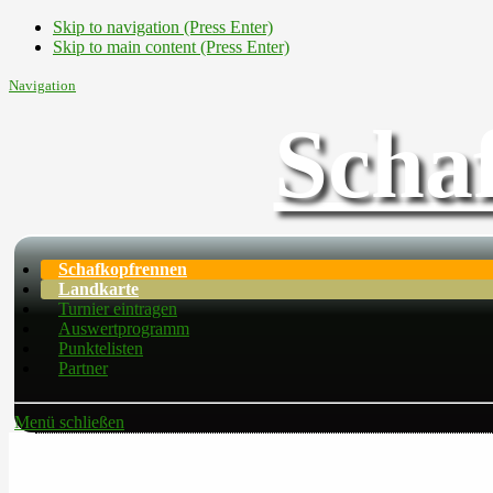
Skip to navigation (Press Enter)
Skip to main content (Press Enter)
Navigation
Scha
Schafkopfrennen
Landkarte
Turnier eintragen
Auswertprogramm
Punktelisten
Partner
Menü schließen