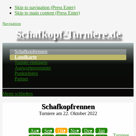
Skip to navigation (Press Enter)
Skip to main content (Press Enter)
Navigation
Schafkopf-Turniere.de
Schafkopfrennen
Landkarte
Turnier eintragen
Auswertprogramm
Punktelisten
Partner
Menü schließen
Schafkopfrennen
Turniere am 22. Oktober 2022
Aug
Sep
Okt
Nov
Dez
Jan
Turniere