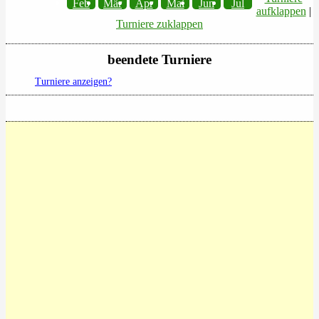
Feb
Mär
Apr
Mai
Jun
Jul
aufklappen
|
Turniere zuklappen
beendete Turniere
Turniere anzeigen?