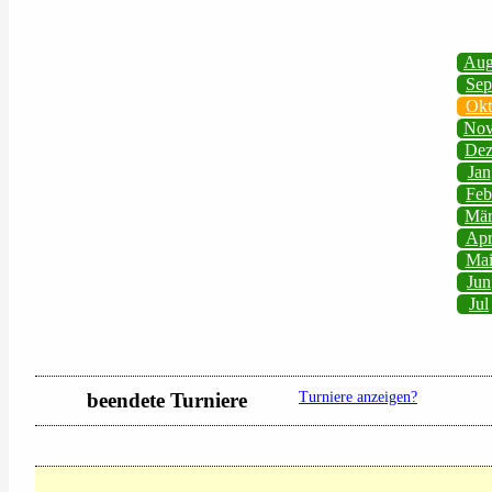
Au
Sep
Okt
No
De
Jan
Feb
Mä
Ap
Ma
Jun
Jul
beendete Turniere
Turniere anzeigen?