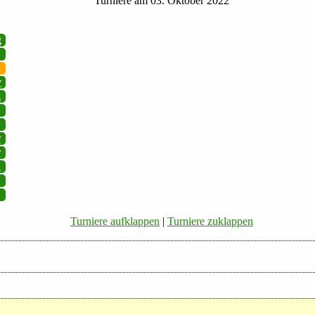
Turniere am 03. Oktober 2022
g
v
z
r
r
i
Turniere aufklappen
|
Turniere zuklappen