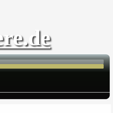
re.de