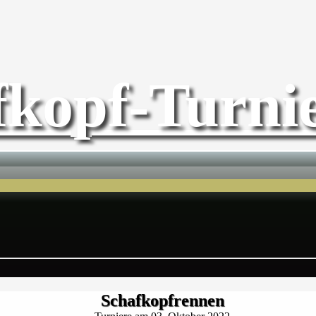
fkopf-Turnie
Schafkopfrennen