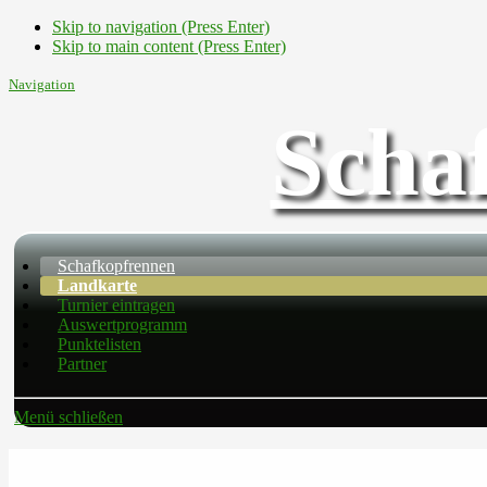
Skip to navigation (Press Enter)
Skip to main content (Press Enter)
Navigation
Scha
Schafkopfrennen
Landkarte
Turnier eintragen
Auswertprogramm
Punktelisten
Partner
Menü schließen