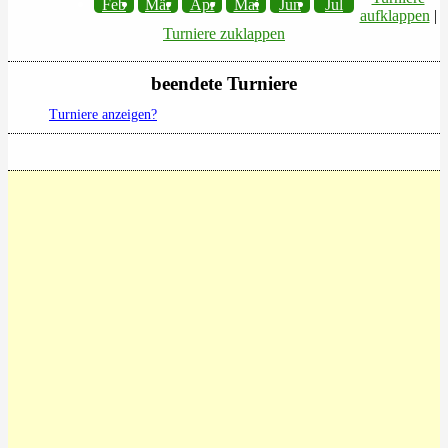
Feb
Mär
Apr
Mai
Jun
Jul
aufklappen
|
Turniere zuklappen
beendete Turniere
Turniere anzeigen?