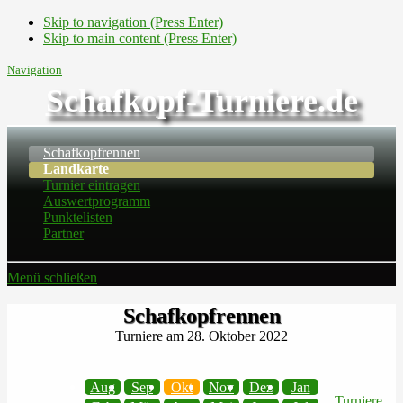
Skip to navigation (Press Enter)
Skip to main content (Press Enter)
Navigation
Schafkopf-Turniere.de
Schafkopfrennen
Landkarte
Turnier eintragen
Auswertprogramm
Punktelisten
Partner
Menü schließen
Schafkopfrennen
Turniere am 28. Oktober 2022
Aug
Sep
Okt
Nov
Dez
Jan
Turniere