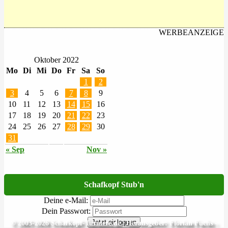
WERBEANZEIGE
Oktober 2022
Mo
Di
Mi
Do
Fr
Sa
So
1
2
3
4
5
6
7
8
9
10
11
12
13
14
15
16
17
18
19
20
21
22
23
24
25
26
27
28
29
30
31
« Sep
Nov »
Schafkopf Stub'n
Deine e-Mail:
Dein Passwort:
Jetzt einloggen
© 2003-2026 Schafkopf-Turniere.de | Herausgeber: Florian Fuchs -