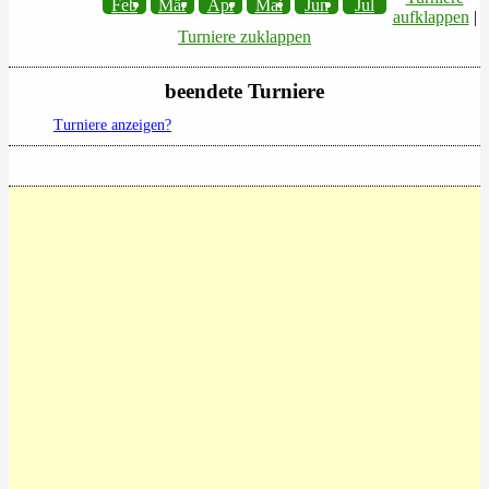
Feb
Mär
Apr
Mai
Jun
Jul
aufklappen
|
Turniere zuklappen
beendete Turniere
Turniere anzeigen?