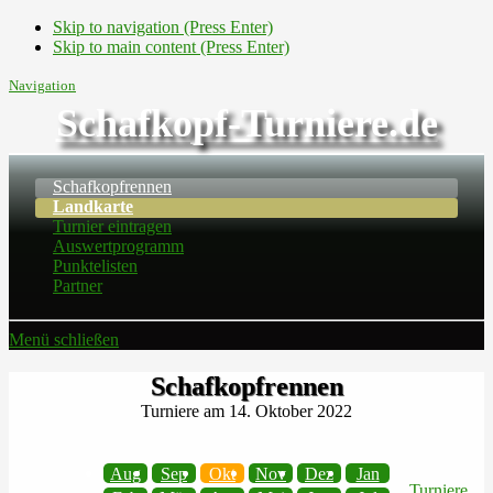
Skip to navigation (Press Enter)
Skip to main content (Press Enter)
Navigation
Schafkopf-Turniere.de
Schafkopfrennen
Landkarte
Turnier eintragen
Auswertprogramm
Punktelisten
Partner
Menü schließen
Schafkopfrennen
Turniere am 14. Oktober 2022
Aug
Sep
Okt
Nov
Dez
Jan
Turniere