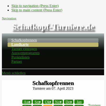
Skip to navigation (Press Enter)
Skip to main content (Press Enter)
Navigation
Schafkopf-Turniere.de
Schafkopfrennen
Landkarte
Turnier eintragen
Auswertprogramm
Punktelisten
Partner
Menü schließen
Schafkopfrennen
Turniere am 07. April 2023
Aug
Sep
Okt
Nov
Dez
Jan
Turniere