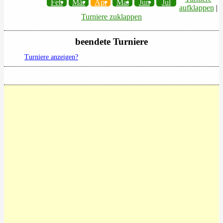
Feb
Mär
Apr
Mai
Jun
Jul
aufklappen
|
Turniere zuklappen
beendete Turniere
Turniere anzeigen?