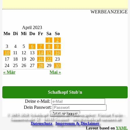
WERBEANZEIGE
April 2023
Mo
Di
Mi
Do
Fr
Sa
So
1
2
3
4
5
6
7
8
9
10
11
12
13
14
15
16
17
18
19
20
21
22
23
24
25
26
27
28
29
30
« Mär
Mai »
Schafkopf Stub'n
Deine e-Mail:
Dein Passwort:
Jetzt einloggen
© 2003-2026 Schafkopf-Turniere.de | Herausgeber: Florian Fuchs -
Säumerstraße 22 - 94143 Grainet - info@schafkopf-turniere.de
Datenschutz
|
Impressum & Disclaimer
Layout based on
YAML