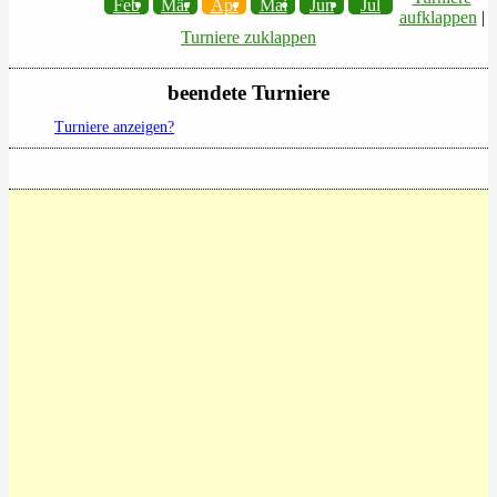
Feb
Mär
Apr
Mai
Jun
Jul
aufklappen
|
Turniere zuklappen
beendete Turniere
Turniere anzeigen?