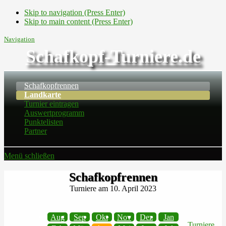
Skip to navigation (Press Enter)
Skip to main content (Press Enter)
Navigation
Schafkopf-Turniere.de
Schafkopfrennen
Landkarte
Turnier eintragen
Auswertprogramm
Punktelisten
Partner
Menü schließen
Schafkopfrennen
Turniere am 10. April 2023
Aug
Sep
Okt
Nov
Dez
Jan
Turniere