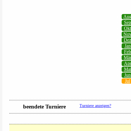
Au
Sep
Okt
No
De
Jan
Feb
Mä
Ap
Ma
Jun
Jul
beendete Turniere
Turniere anzeigen?