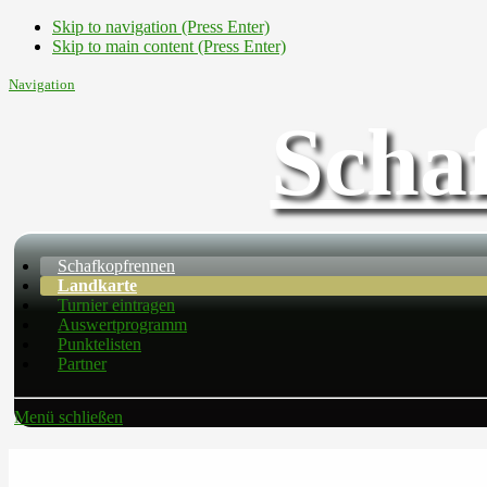
Skip to navigation (Press Enter)
Skip to main content (Press Enter)
Navigation
Scha
Schafkopfrennen
Landkarte
Turnier eintragen
Auswertprogramm
Punktelisten
Partner
Menü schließen