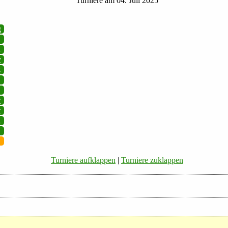
Turniere am 04. Juli 2025
g
v
z
r
r
i
Turniere aufklappen
|
Turniere zuklappen