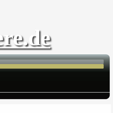
re.de