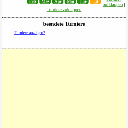
Feb
Mär
Apr
Mai
Jun
Jul
aufklappen
|
Turniere zuklappen
beendete Turniere
Turniere anzeigen?