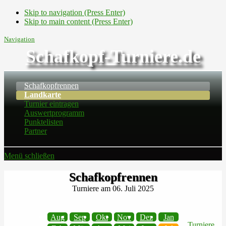
Skip to navigation (Press Enter)
Skip to main content (Press Enter)
Navigation
Schafkopf-Turniere.de
Schafkopfrennen
Landkarte
Turnier eintragen
Auswertprogramm
Punktelisten
Partner
Menü schließen
Schafkopfrennen
Turniere am 06. Juli 2025
Aug
Sep
Okt
Nov
Dez
Jan
Turniere