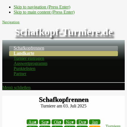
Skip to navigation (Press Enter)
Skip to main content (Press Enter)
Navigation
Schafkopf-Turniere.de
Schafkopfrennen
Landkarte
Turnier eintragen
Auswertprogramm
Punktelisten
Partner
Menü schließen
Schafkopfrennen
Turniere am 03. Juli 2025
Aug
Sep
Okt
Nov
Dez
Jan
Turniere