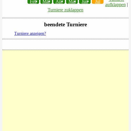
Feb
Mär
Apr
Mai
Jun
Jul
aufklappen
|
Turniere zuklappen
beendete Turniere
Turniere anzeigen?