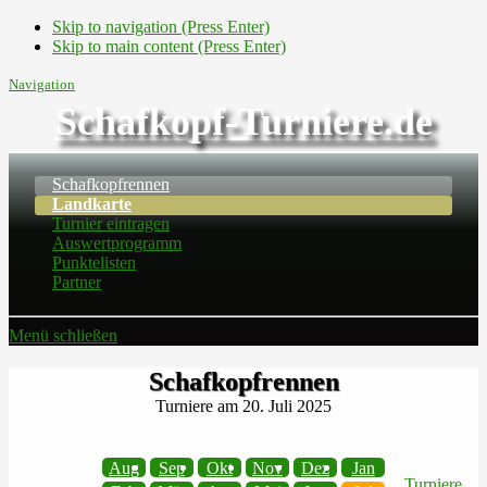
Skip to navigation (Press Enter)
Skip to main content (Press Enter)
Navigation
Schafkopf-Turniere.de
Schafkopfrennen
Landkarte
Turnier eintragen
Auswertprogramm
Punktelisten
Partner
Menü schließen
Schafkopfrennen
Turniere am 20. Juli 2025
Aug
Sep
Okt
Nov
Dez
Jan
Turniere