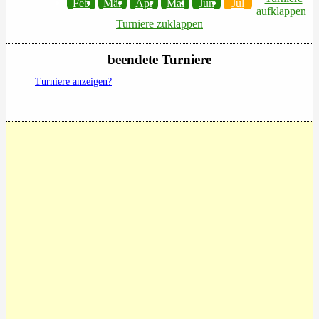
Feb
Mär
Apr
Mai
Jun
Jul
aufklappen
|
Turniere zuklappen
beendete Turniere
Turniere anzeigen?