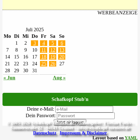
WERBEANZEIGE
Juli 2025
Mo
Di
Mi
Do
Fr
Sa
So
1
2
3
4
5
6
7
8
9
10
11
12
13
14
15
16
17
18
19
20
21
22
23
24
25
26
27
28
29
30
31
« Jun
Aug »
Schafkopf Stub'n
Deine e-Mail:
Dein Passwort:
Jetzt einloggen
© 2003-2026 Schafkopf-Turniere.de | Herausgeber: Florian Fuchs -
Säumerstraße 22 - 94143 Grainet - info@schafkopf-turniere.de
Datenschutz
|
Impressum & Disclaimer
Layout based on
YAML